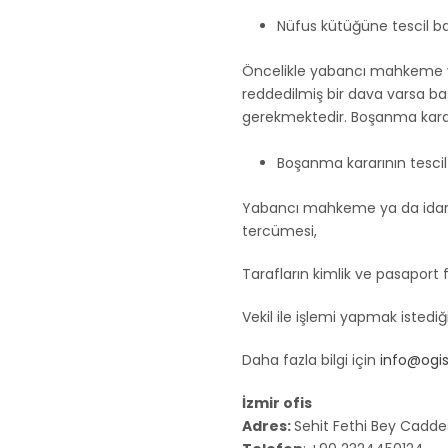
Nüfus kütüğüne tescil baş
Öncelikle yabancı mahkeme ya
reddedilmiş bir dava varsa ba
gerekmektedir. Boşanma kararı
Boşanma kararının tescil 
Yabancı mahkeme ya da idari m
tercümesi,
Tarafların kimlik ve pasaport f
Vekil ile işlemi yapmak istedi
Daha fazla bilgi için
info@ogi
İzmir ofis
Adres:
Sehit Fethi Bey Caddes