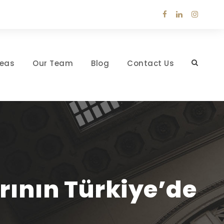
reas
Our Team
Blog
Contact Us
ının Türkiye’de