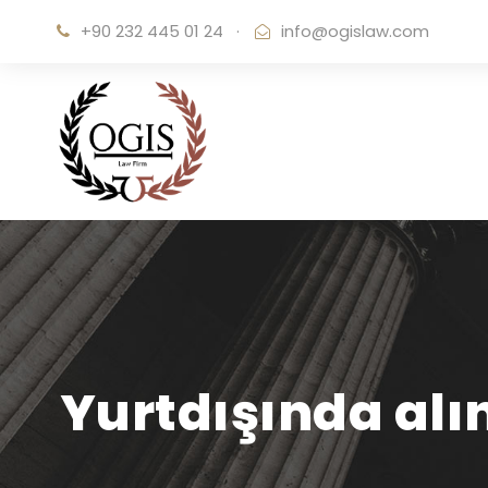
+90 232 445 01 24
·
info@ogislaw.com
Yurtdışında al