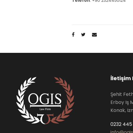
Telefon
: +90 2324450124
İletişim 
Şehit Fet
Erboy Iş 
Konak, Iz
0232 445 
info@ogi