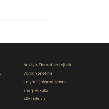
Nakliye, Ticaret ve Lojistik
u
Varlık Yönetimi
İtalyan Çalışma Masası
Enerji Hukuku
Aile Hukuku