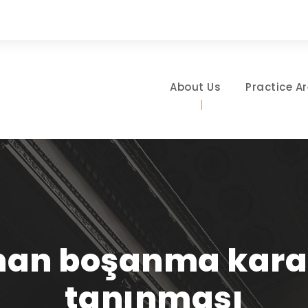
About Us
Practice A
ınan boşanma karar
tanınması