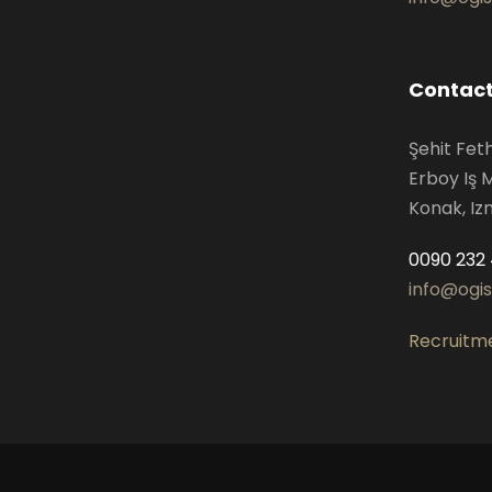
Contact
Şehit Fet
Erboy Iş 
Konak, Iz
0090 232 
info@ogi
Recruitm