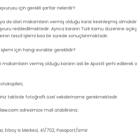
vurusu için gerekli şartlar nelerdir?
 da idari makamların vermiş olduğu karar kesinleşmiş olmalıdır
şvuru reddedilmektedir. Ayrıca kararın Türk kamu düzenine açıkça
nın tescil işlemi kısa bir sürede sonuçlanmaktadır.
işlemi için hangi evraklar gereklidir?
akamların vermiş olduğu kararın aslı ile Apostil şerhi edilerek
otokopileri,
ğiniz taktirde fotoğraflı özel vekaletname gerekmektedir.
slaw.com
adresimize mail atabilirsiniz.
i, Erboy Is Merkezi, 41/702, Pasaport/Izmir