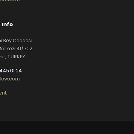
 Info
hi Bey Caddesi
Merkezi 41/702
mir, TURKEY
445 01 24
slaw.com
ent