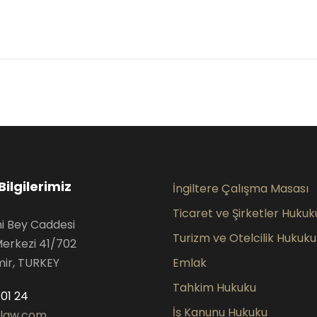
Bilgilerimiz
İngiltere Çalışma Masası
Ticaret ve Şirketler Hukuk
hi Bey Caddesi
Turizm ve Otelcilik Hukuku
Merkezi 41/702
mir, TURKEY
Emlak
Tahkim Hukuku
01 24
İş Kanunu Hukuku
slaw.com