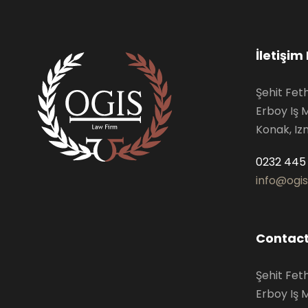
İletişim 
Şehit Fet
Erboy Iş 
Konak, Iz
0232 445 
info@ogi
Contact
Şehit Fet
Erboy Iş 