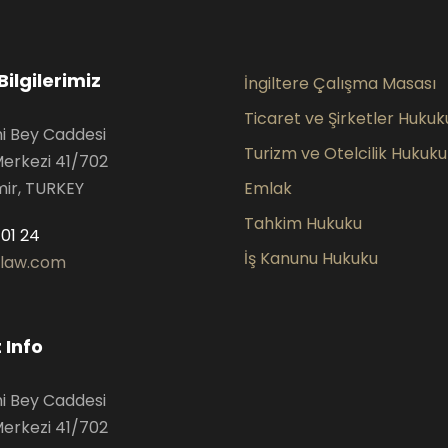
Bilgilerimiz
İngiltere Çalışma Masası
Ticaret ve Şirketler Hukuk
hi Bey Caddesi
Turizm ve Otelcilik Hukuku
Merkezi 41/702
mir, TURKEY
Emlak
Tahkim Hukuku
01 24
İş Kanunu Hukuku
slaw.com
 Info
hi Bey Caddesi
Merkezi 41/702