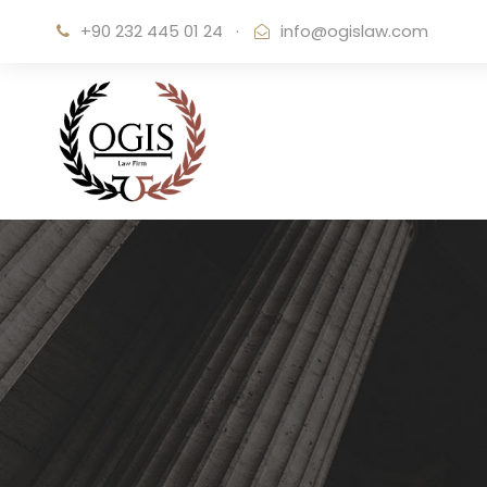
+90 232 445 01 24
·
info@ogislaw.com