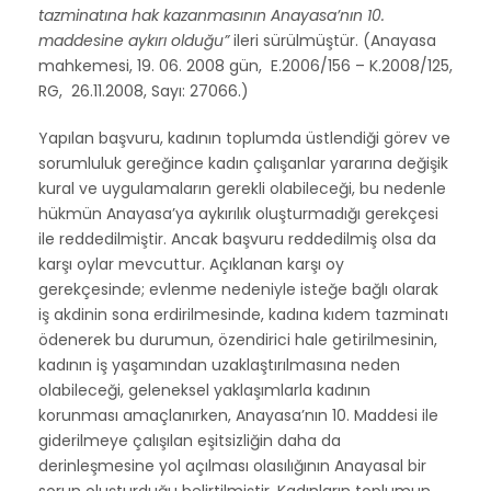
tazminatına hak kazanmasının Anayasa’nın 10.
maddesine aykırı olduğu”
ileri sürülmüştür. (Anayasa
mahkemesi, 19. 06. 2008 gün, E.2006/156 – K.2008/125,
RG, 26.11.2008, Sayı: 27066.)
Yapılan başvuru, kadının toplumda üstlendiği görev ve
sorumluluk gereğince kadın çalışanlar yararına değişik
kural ve uygulamaların gerekli olabileceği, bu nedenle
hükmün Anayasa’ya aykırılık oluşturmadığı gerekçesi
ile reddedilmiştir. Ancak başvuru reddedilmiş olsa da
karşı oylar mevcuttur. Açıklanan karşı oy
gerekçesinde; evlenme nedeniyle isteğe bağlı olarak
iş akdinin sona erdirilmesinde, kadına kıdem tazminatı
ödenerek bu durumun, özendirici hale getirilmesinin,
kadının iş yaşamından uzaklaştırılmasına neden
olabileceği, geleneksel yaklaşımlarla kadının
korunması amaçlanırken, Anayasa’nın 10. Maddesi ile
giderilmeye çalışılan eşitsizliğin daha da
derinleşmesine yol açılması olasılığının Anayasal bir
sorun oluşturduğu belirtilmiştir. Kadınların toplumun